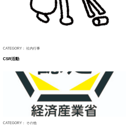
CATEGORY
： 社内行事
CSR活動
CATEGORY
： その他