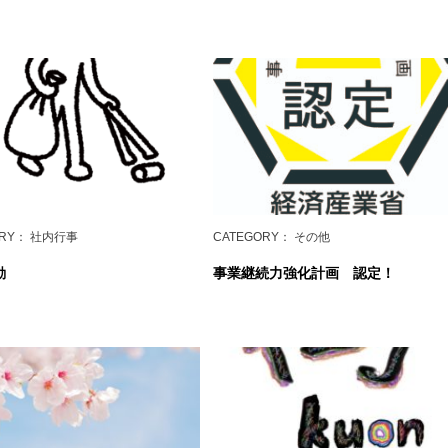
RY
： 社内行事
CATEGORY
： その他
動
事業継続力強化計画 認定！