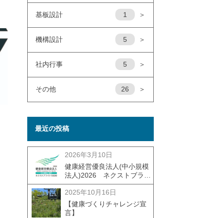
基板設計
1
＞
機構設計
5
＞
社内行事
5
＞
その他
26
＞
最近の投稿
2026年3月10日
健康経営優良法人(中小規模
法人)2026 ネクストブライ
ト1000
2025年10月16日
【健康づくりチャレンジ宣
言】