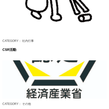
CATEGORY
： 社内行事
CSR活動
CATEGORY
： その他