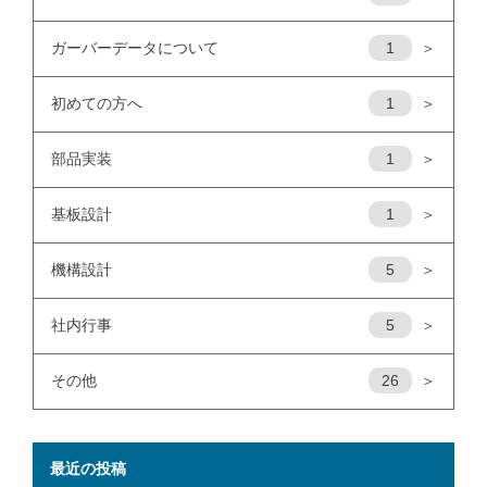
ガーバーデータについて
1
＞
初めての方へ
1
＞
部品実装
1
＞
基板設計
1
＞
機構設計
5
＞
社内行事
5
＞
その他
26
＞
最近の投稿